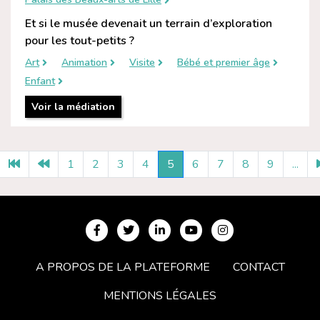
Et si le musée devenait un terrain d’exploration
pour les tout-petits ?
Art
Animation
Visite
Bébé et premier âge
Enfant
Voir la médiation
1
2
3
4
5
6
7
8
9
...
A PROPOS DE LA PLATEFORME
CONTACT
MENTIONS LÉGALES