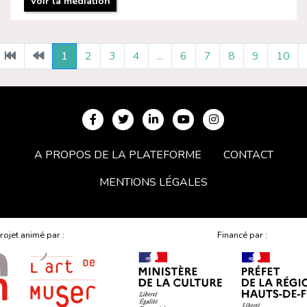
Voir la médiation
1
2
3
4
...
6
7
8
9
10
A PROPOS DE LA PLATEFORME
CONTACT
MENTIONS LÉGALES
rojet animé par :
Financé par :