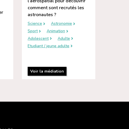
l’aérospatial pour découvrir
comment sont recrutés les
er
astronautes ?
Science
Astronomie
Sport
Animation
Adolescent
Adulte
Etudiant / jeune adulte
Voir la médiation