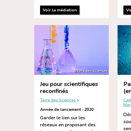
Voir la médiation
Vo
©Terre des Sciences
Jeu pour scientifiques
Pa
reconfinés
(e
Terre des Sciences
Car
Mar
Année de lancement : 2020
Déc
Garder le lien sur les
sou
réseaux en proposant des
sen