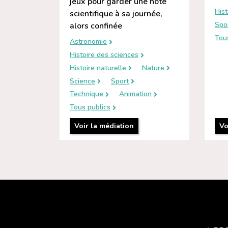
jeux pour garder une note
Hist
scientifique à sa journée,
Spo
alors confinée
Tou
Astronomie
Histoire des sciences
Histoire naturelle
Nature
Science
Sport
Technique
Animation
Tous publics
Voir la médiation
Vo