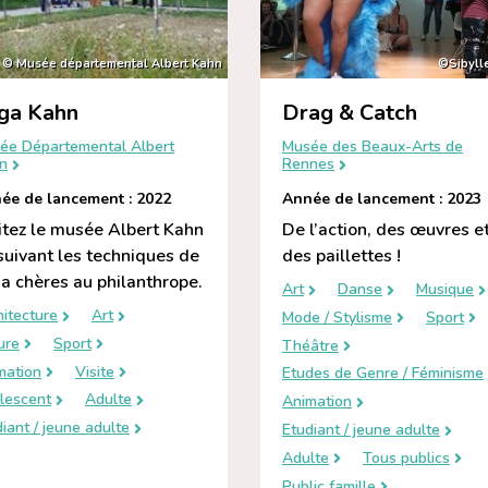
© Musée départemental Albert Kahn
©Sibyll
ga Kahn
Drag & Catch
ée Départemental Albert
Musée des Beaux-Arts de
n
Rennes
ée de lancement : 2022
Année de lancement : 2023
itez le musée Albert Kahn
De l’action, des œuvres e
suivant les techniques de
des paillettes !
a chères au philanthrope.
Art
Danse
Musique
hitecture
Art
Mode / Stylisme
Sport
ure
Sport
Théâtre
mation
Visite
Etudes de Genre / Féminisme
lescent
Adulte
Animation
iant / jeune adulte
Etudiant / jeune adulte
Adulte
Tous publics
Public famille