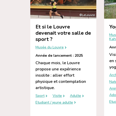
©LeLouvre
Et si le Louvre
Yo
devenait votre salle de
Mus
sport ?
Kah
Ann
Musée du Louvre
Vis
Année de lancement : 2025
en 
Chaque mois, le Louvre
yog
propose une expérience
insolite : allier effort
Arc
physique et contemplation
Nat
artistique.
Ani
Ado
Sport
Visite
Adulte
Etud
Etudiant / jeune adulte