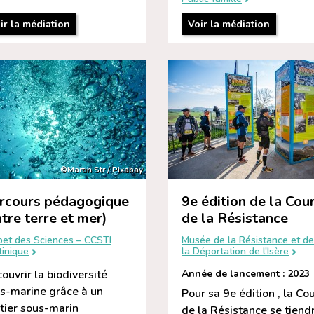
ir la médiation
Voir la médiation
©Martin Str / Pixabay
rcours pédagogique
9e édition de la Cou
ntre terre et mer)
de la Résistance
bet des Sciences – CCSTI
Musée de la Résistance et de
tinique
la Déportation de l'Isère
ouvrir la biodiversité
Année de lancement : 2023
s-marine grâce à un
Pour sa 9e édition , la Co
tier sous-marin
de la Résistance se tiend