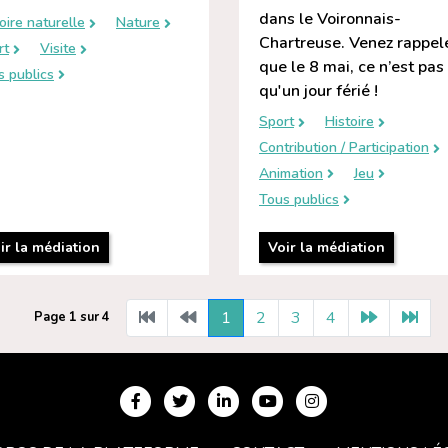
dans le Voironnais-
oire naturelle
Nature
Chartreuse. Venez rappel
rt
Visite
que le 8 mai, ce n’est pas
s publics
qu'un jour férié !
Sport
Histoire
Contribution / Participation
Animation
Jeu
Tous publics
ir la médiation
Voir la médiation
1
2
3
4
Page 1 sur 4