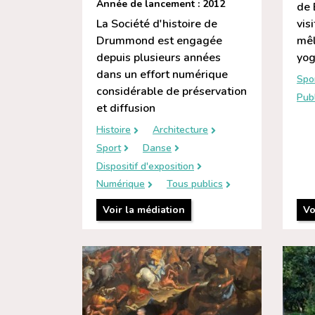
Année de lancement : 2012
de 
La Société d'histoire de
vis
Drummond est engagée
mêl
depuis plusieurs années
yog
dans un effort numérique
Spo
considérable de préservation
Publ
et diffusion
Histoire
Architecture
Sport
Danse
Dispositif d'exposition
Numérique
Tous publics
Voir la médiation
Vo