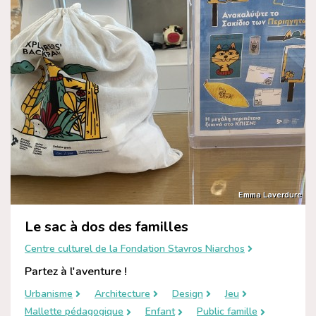
Emma Laverdure
Le sac à dos des familles
Centre culturel de la Fondation Stavros Niarchos
Partez à l'aventure !
Urbanisme
Architecture
Design
Jeu
Mallette pédagogique
Enfant
Public famille