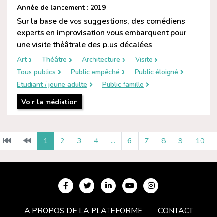
Année de lancement : 2019
Sur la base de vos suggestions, des comédiens
experts en improvisation vous embarquent pour
une visite théâtrale des plus décalées !
Art
Théâtre
Architecture
Visite
Tous publics
Public empêché
Public éloigné
Etudiant / jeune adulte
Public famille
Voir la médiation
1
2
3
4
...
6
7
8
9
10
A PROPOS DE LA PLATEFORME
CONTACT