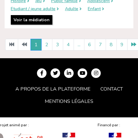
Histoire
Jeu
Public famille
Adolescent
Etudiant / jeune adulte
Adulte
Enfant
Voir la médiation
e
1
2
3
4
...
6
7
8
9
A PROPOS DE LA PLATEFORME
CONTACT
MENTIONS LÉGALES
rojet animé par :
Financé par :