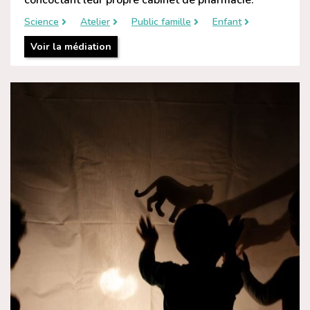
concoctant leur propre cabinet de pharmacie.
Science
Atelier
Public famille
Enfant
Voir la médiation