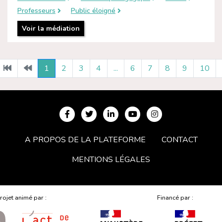
Professeurs
Public éloigné
Voir la médiation
1
2
3
4
...
6
7
8
9
10
A PROPOS DE LA PLATEFORME
CONTACT
MENTIONS LÉGALES
rojet animé par :
Financé par :