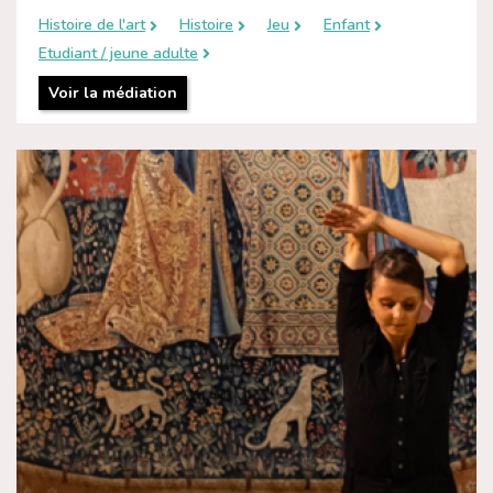
Histoire de l'art
Histoire
Jeu
Enfant
Etudiant / jeune adulte
Voir la médiation