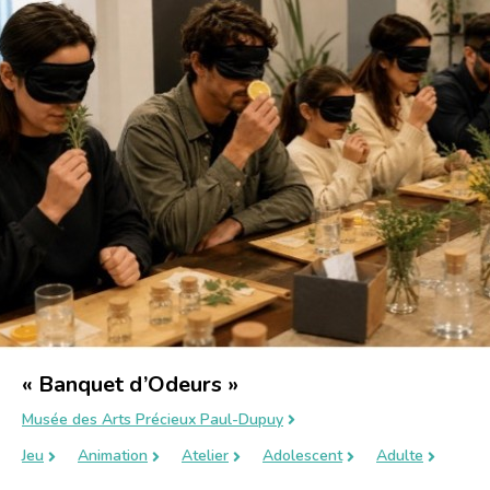
« Banquet d’Odeurs »
Musée des Arts Précieux Paul-Dupuy
Jeu
Animation
Atelier
Adolescent
Adulte