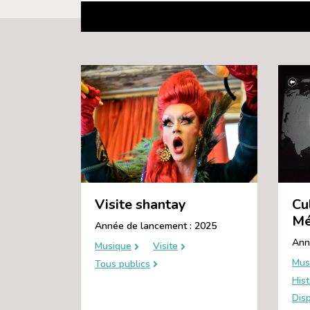
Visite shantay
Cu
Mé
Année de lancement : 2025
Ann
Musique
Visite
Mus
Tous publics
Hist
Disp