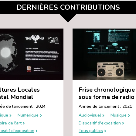
DERNIÈRES CONTRIBUTIONS
ltures Locales
Frise chronologique
tal Mondial
sous forme de radio
ée de lancement : 2024
Année de lancement : 2021
ique
Numérique
Audiovisuel
Musique
oire de l'art
Dispositif d'exposition
ositif d'exposition
Tous publics