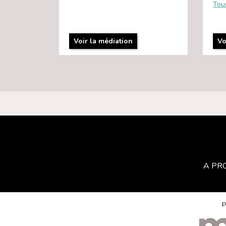
Tou
Voir la médiation
Vo
A PR
P