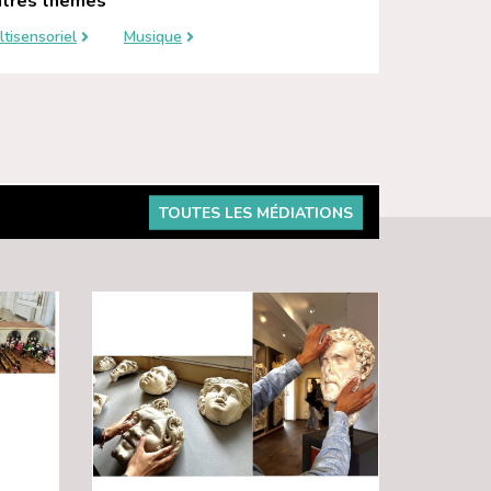
tres thèmes
ltisensoriel
Musique
TOUTES LES MÉDIATIONS