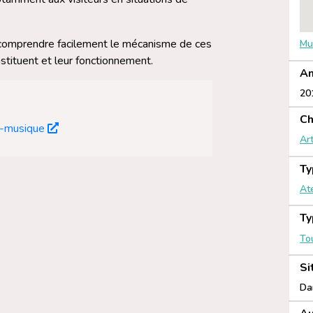
e comprendre facilement le mécanisme de ces
Mu
nstituent et leur fonctionnement.
An
20
Ch
la-musique
Ar
Ty
Ate
Ty
To
Si
Da