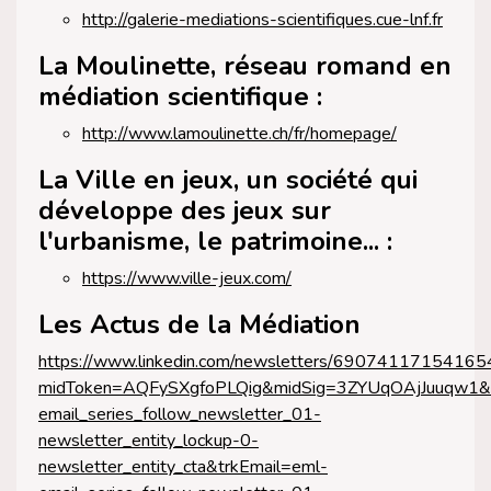
http://galerie-mediations-scientifiques.cue-lnf.fr
La Moulinette, réseau romand en
médiation scientifique :
http://www.lamoulinette.ch/fr/homepage/
La Ville en jeux, un société qui
développe des jeux sur
l'urbanisme, le patrimoine... :
https://www.ville-jeux.com/
Les Actus de la Médiation
https://www.linkedin.com/newsletters/6907411715416
midToken=AQFySXgfoPLQig&midSig=3ZYUqOAjJuuqw1&
email_series_follow_newsletter_01-
newsletter_entity_lockup-0-
newsletter_entity_cta&trkEmail=eml-