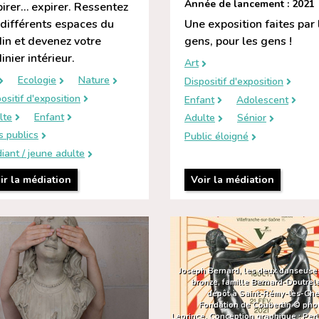
Année de lancement : 2021
pirer… expirer. Ressentez
 différents espaces du
Une exposition faites par 
din et devenez votre
gens, pour les gens !
dinier intérieur.
Art
Ecologie
Nature
Dispositif d'exposition
ositif d'exposition
Enfant
Adolescent
lte
Enfant
Adulte
Sénior
s publics
Public éloigné
iant / jeune adulte
ir la médiation
Voir la médiation
Joseph Bernard, les deux danseuse
bronze, famille Bernard-Doutrel
dépôt à Saint-Rémy-lès-Che
Fondation de Coubertin © pho
Leprince. Conception graphique : Per