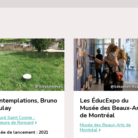
© Sibylle Neveu
@Sébastien Roy
ntemplations, Bruno
Les ÉducExpo du
ulay
Musée des Beaux-A
de Montréal
euré Saint Cosme -
eure de Ronsard
Musée des Beaux-Arts de
Montréal
ée de lancement : 2021