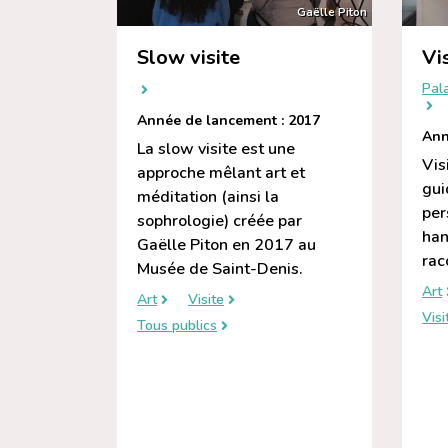
Gaëlle Piton
Slow visite
Vi
Pala
Année de lancement : 2017
Ann
La slow visite est une
Vis
approche mêlant art et
gui
méditation (ainsi la
per
sophrologie) créée par
han
Gaëlle Piton en 2017 au
rac
Musée de Saint-Denis.
Art
Art
Visite
Visi
Tous publics