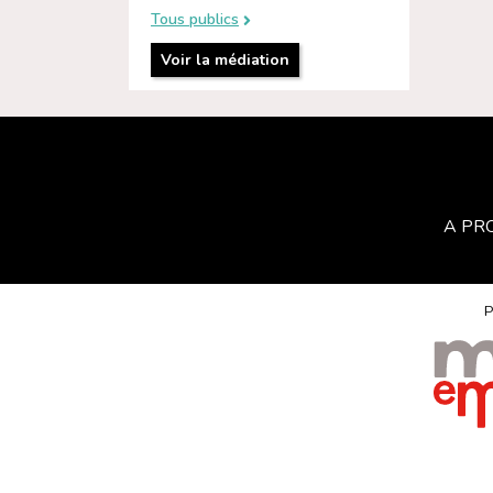
Tous publics
Voir la médiation
A PR
P