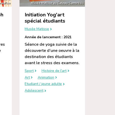
eauFixe
Musée Matisse au Cateau-Cambrésis
ph
Initiation Yog'art
spécial étudiants
Musée Matisse
Année de lancement : 2021
res
Séance de yoga suivie de la
e
découverte d’une oeuvre à la
destination des étudiants
avant le stress des examens.
Sport
Histoire de l'art
Art
Animation
Etudiant / jeune adulte
Adolescent