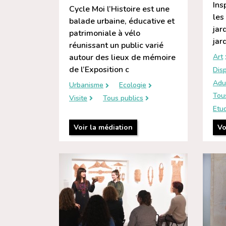
Ins
Cycle Moi l’Histoire est une
les
balade urbaine, éducative et
jar
patrimoniale à vélo
jar
réunissant un public varié
autour des lieux de mémoire
Art
de l’Exposition c
Disp
Adu
Urbanisme
Ecologie
Tou
Visite
Tous publics
Etud
Voir la médiation
Vo