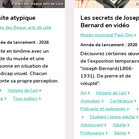
Palais des Beaux Arts de Lille
B
site atypique
Les secrets de Jose
Bernard en vidéo
is des Beaux-arts de Lille
Musée municipal Paul-Dini
ée de lancement : 2026
Année de lancement : 2020
ite en binôme avec un
Découvrez certaines œuv
de du musée et une
de l'exposition temporair
sonne en situation de
"Joseph Bernard(1866-
dicap visuel. Chacun
1931). De pierre et de
onte sa propre perception.
volupté".
Histoire de l'art
Art
Histoire de l'art
te
Tous publics
Animation
Conférence
Podcasts et webseries
Etudiant / jeune adulte
Adolescent
Adulte
Professeurs
Sénior