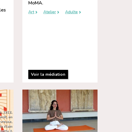
MoMA.
les
Art
Atelier
Adulte
Voir la médiation
s, 1912,
andt, en
vreuse,
to Alain
luette &