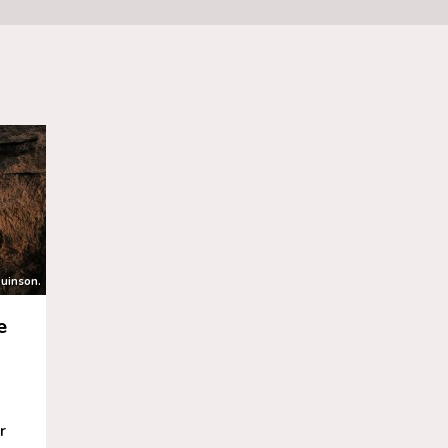
uinson.
e
r