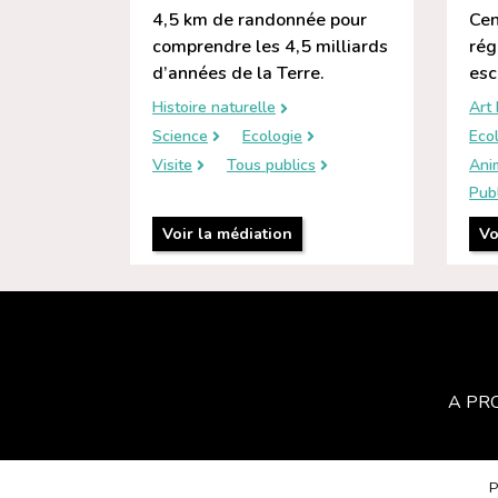
4,5 km de randonnée pour
Cen
comprendre les 4,5 milliards
rég
d’années de la Terre.
esc
Histoire naturelle
Art 
Science
Ecologie
Eco
Visite
Tous publics
Ani
Publ
Voir la médiation
Vo
A PR
P