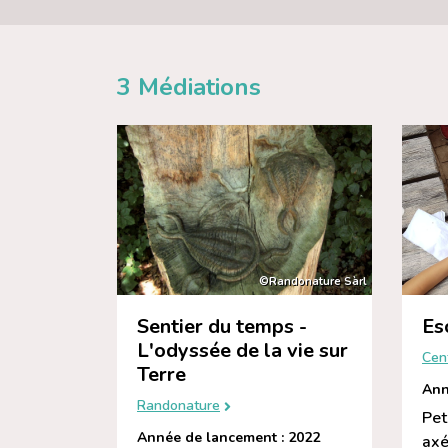
3
Médiations
©Randonature Sàrl
Sentier du temps -
Es
L'odyssée de la vie sur
Cen
Terre
Ann
Randonature
Pet
Année de lancement : 2022
axé