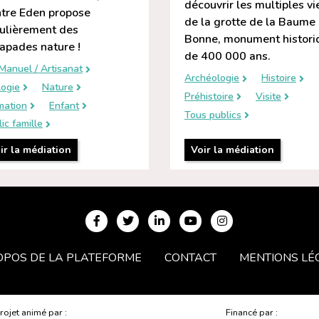
découvrir les multiples vi
tre Eden propose
de la grotte de la Baume
ulièrement des
Bonne, monument histori
apades nature !
de 400 000 ans.
Manuel / Artisanat
Archéologie
Histoire
logie
Nature
Préhistoire
Visite
mation
Enfant
Tous publics
ic famille
ir la médiation
Voir la médiation
OPOS DE LA PLATEFORME
CONTACT
MENTIONS LÉ
rojet animé par :
Financé par :