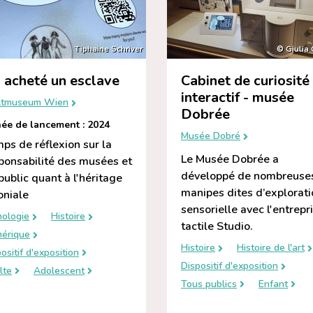
Tiphaine Schriver
© Giulia
ai acheté un esclave
Cabinet de curiosité
interactif - musée
tmuseum Wien
Dobrée
ée de lancement : 2024
Musée Dobré
ps de réflexion sur la
Le Musée Dobrée a
ponsabilité des musées et
développé de nombreuse
public quant à l'héritage
manipes dites d’explorati
oniale
sensorielle avec l'entrepr
nologie
Histoire
tactile Studio.
érique
Histoire
Histoire de l'art
ositif d'exposition
Dispositif d'exposition
lte
Adolescent
Tous publics
Enfant