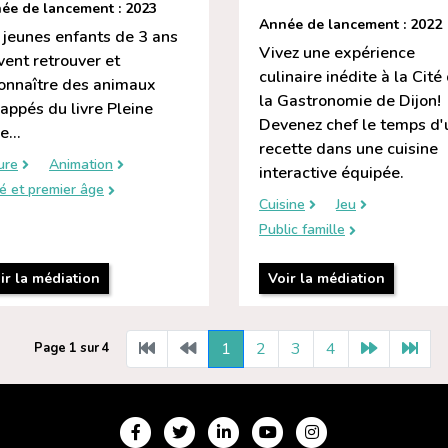
ée de lancement : 2023
Année de lancement : 2022
 jeunes enfants de 3 ans
Vivez une expérience
vent retrouver et
culinaire inédite à la Cité
onnaître des animaux
la Gastronomie de Dijon!
appés du livre Pleine
Devenez chef le temps d'
e...
recette dans une cuisine
ure
Animation
interactive équipée.
é et premier âge
Cuisine
Jeu
Public famille
ir la médiation
Voir la médiation
1
2
3
4
Page 1 sur 4