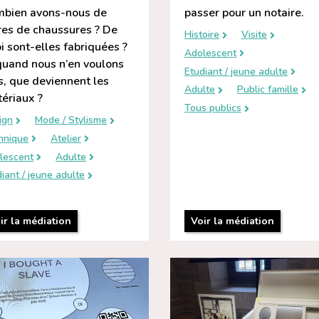
bien avons-nous de
passer pour un notaire.
res de chaussures ? De
Histoire
Visite
i sont-elles fabriquées ?
Adolescent
quand nous n’en voulons
Etudiant / jeune adulte
s, que deviennent les
Adulte
Public famille
ériaux ?
Tous publics
ign
Mode / Stylisme
hnique
Atelier
lescent
Adulte
iant / jeune adulte
ir la médiation
Voir la médiation