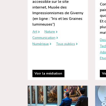
accessible sur le site
Com
internet, Musée des
pai
Impressionnismes de Giverny
quo
(en ligne : “Iris et les Graines
Et 
lumineuses”)
plu
Art
Nature
mat
Communication
Des
Numérique
Tous publics
Tec
Ado
Etud
Voir la médiation
Vo