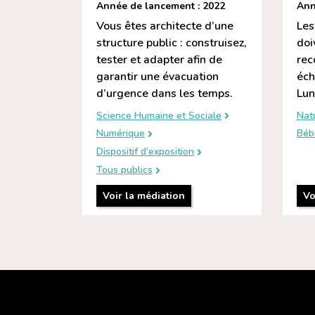
Année de lancement : 2022
Ann
Vous êtes architecte d’une
Les
structure public : construisez,
doi
tester et adapter afin de
rec
garantir une évacuation
éch
d’urgence dans les temps.
Lun
Science Humaine et Sociale
Nat
Numérique
Béb
Dispositif d'exposition
Tous publics
Voir la médiation
Vo