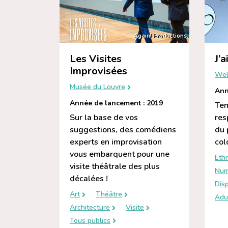
Again! Productions
Les Visites
J’
Improvisées
Wel
Musée du Louvre
Ann
Année de lancement : 2019
Tem
Sur la base de vos
res
suggestions, des comédiens
du 
experts en improvisation
col
vous embarquent pour une
Eth
visite théâtrale des plus
Num
décalées !
Disp
Art
Théâtre
Adu
Architecture
Visite
Tous publics