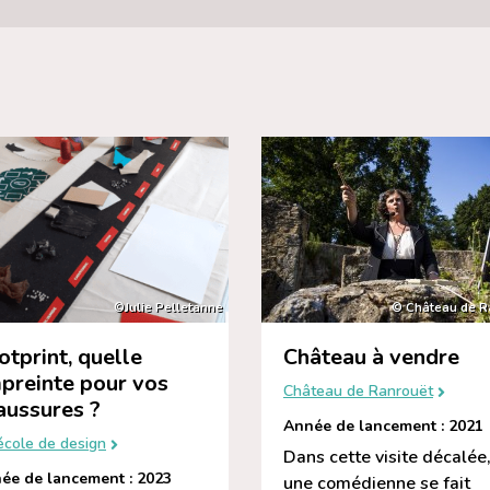
©Julie Pelletanne
© Château de R
otprint, quelle
Château à vendre
preinte pour vos
Château de Ranrouët
aussures ?
Année de lancement : 2021
école de design
Dans cette visite décalée
ée de lancement : 2023
une comédienne se fait