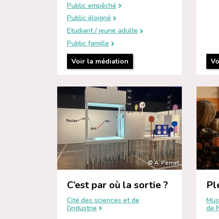
Public empêché
Public éloigné
Etudiant / jeune adulte
Public famille
Voir la médiation
Vo
© A. Pernet
C’est par où la sortie ?
Pl
Cité des sciences et de
Mus
l'industrie
de 