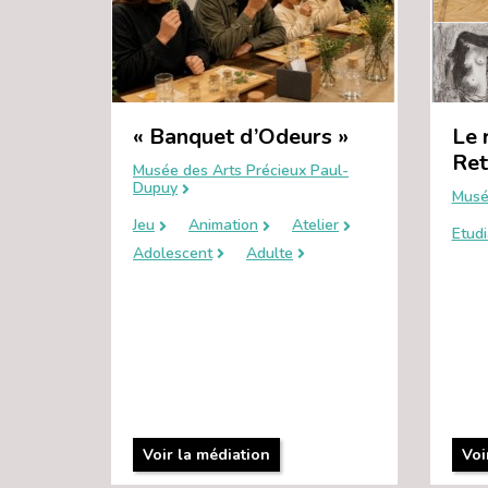
« Banquet d’Odeurs »
Le 
Ret
Musée des Arts Précieux Paul-
Dupuy
Musé
Jeu
Animation
Atelier
Etudi
Adolescent
Adulte
Voir la médiation
Voi