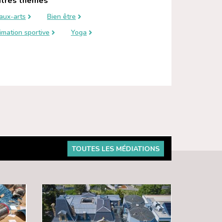
tres thèmes
aux-arts
Bien être
imation sportive
Yoga
TOUTES LES MÉDIATIONS