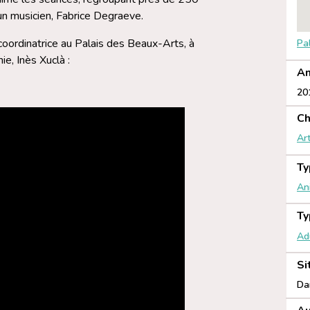
un musicien, Fabrice Degraeve.
oordinatrice au Palais des Beaux-Arts, à
Pa
e, Inès Xuclà :
An
20
Ch
Ar
Ty
An
Ty
Ad
Si
Da