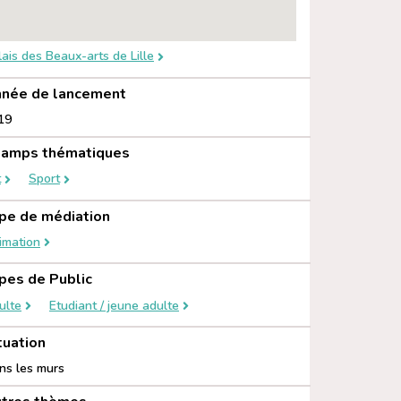
lais des Beaux-arts de Lille
née de lancement
19
amps thématiques
t
Sport
pe de médiation
imation
pes de Public
ulte
Etudiant / jeune adulte
tuation
ns les murs