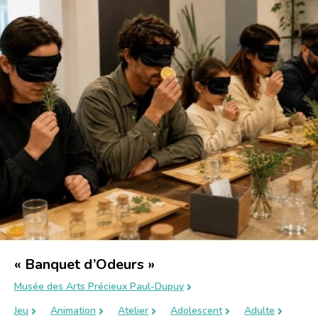
« Banquet d’Odeurs »
Musée des Arts Précieux Paul-Dupuy
Jeu
Animation
Atelier
Adolescent
Adulte