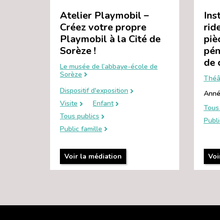
Atelier Playmobil –
Ins
Créez votre propre
rid
Playmobil à la Cité de
piè
Sorèze !
pén
de 
Le musée de l’abbaye-école de
Sorèze
Théâ
Dispositif d'exposition
Anné
Visite
Enfant
Tous 
Tous publics
Publi
Public famille
Voir la médiation
Voi