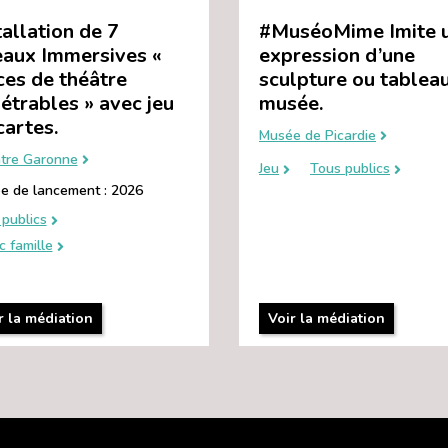
tallation de 7
#MuséoMime Imite 
eaux Immersives «
expression d’une
ces de théâtre
sculpture ou tablea
étrables » avec jeu
musée.
cartes.
Musée de Picardie
tre Garonne
Jeu
Tous publics
e de lancement : 2026
publics
c famille
r la médiation
Voir la médiation