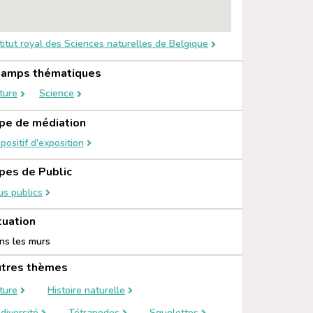
stitut royal des Sciences naturelles de Belgique
amps thématiques
ture
Science
pe de médiation
positif d'exposition
pes de Public
us publics
tuation
ns les murs
tres thèmes
ture
Histoire naturelle
diversité
Tétrapodes
Squelettes