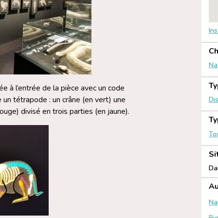
In
Ch
Na
Ty
ée à l’entrée de la pièce avec un code
e un tétrapode : un crâne (en vert) une
Dis
ge) divisé en trois parties (en jaune).
Ty
To
Si
Da
Au
Na
Bio