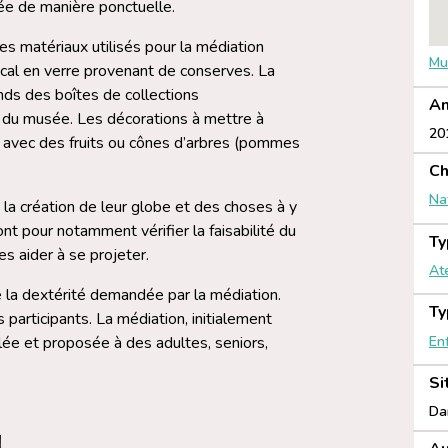
ée de manière ponctuelle.
es matériaux utilisés pour la médiation
Mu
ocal en verre provenant de conserves. La
nds des boîtes de collections
An
 du musée. Les décorations à mettre à
20
s avec des fruits ou cônes d’arbres (pommes
Ch
Na
 la création de leur globe et des choses à y
t pour notamment vérifier la faisabilité du
Ty
s aider à se projeter.
Ate
e la dextérité demandée par la médiation.
Ty
 participants. La médiation, initialement
En
lée et proposée à des adultes, seniors,
Si
Da