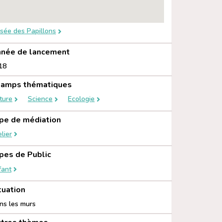
sée des Papillons
née de lancement
18
amps thématiques
ture
Science
Ecologie
pe de médiation
lier
pes de Public
fant
tuation
ns les murs