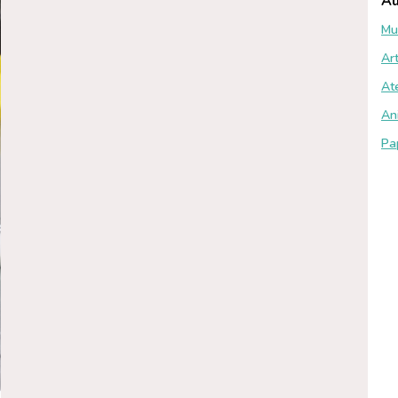
Au
Mu
Art
At
An
Pa