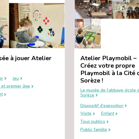
ée à jouer Atelier
Atelier Playmobil –
Créez votre propre
Playmobil à la Cité 
er
Jeu
Sorèze !
 et premier âge
Le musée de l’abbaye-école 
nt
Sorèze
Dispositif d'exposition
Visite
Enfant
Tous publics
Public famille