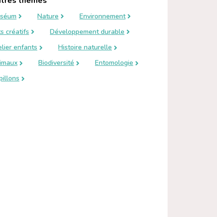
tres thèmes
séum
Nature
Environnement
s créatifs
Développement durable
elier enfants
Histoire naturelle
imaux
Biodiversité
Entomologie
pillons