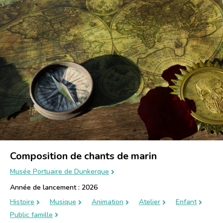
Composition de chants de marin
Musée Portuaire de Dunkerque
Année de lancement : 2026
Histoire
Musique
Animation
Atelier
Enfant
Public famille