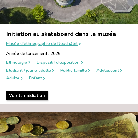
Initiation au skateboard dans le musée
Musée d'ethnographie de Neuchâtel
Année de lancement : 2026
Ethnologie
Dispositif d'exposition
Etudiant / jeune adulte
Public famille
Adolescent
Adulte
Enfant
Voir la médiation