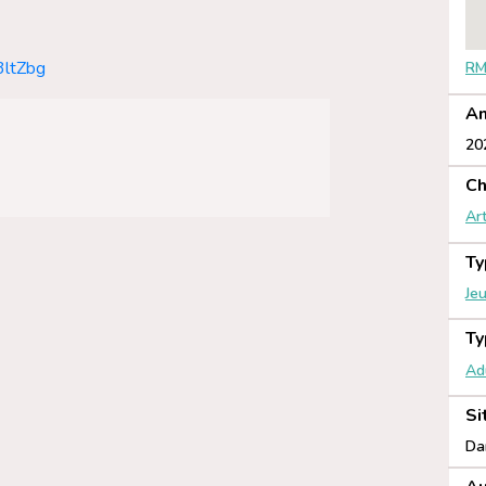
3ltZbg
RM
An
20
Ch
Ar
Ty
Je
Ty
Ad
Si
Da