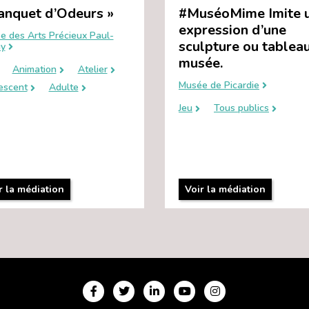
anquet d’Odeurs »
#MuséoMime Imite 
expression d’une
e des Arts Précieux Paul-
sculpture ou tablea
y
musée.
Animation
Atelier
Musée de Picardie
escent
Adulte
Jeu
Tous publics
r la médiation
Voir la médiation