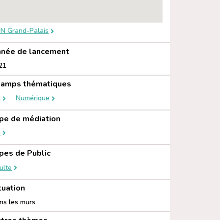
N Grand-Palais
née de lancement
21
amps thématiques
t
Numérique
pe de médiation
u
pes de Public
ulte
tuation
ns les murs