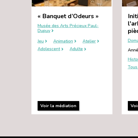
« Banquet d’Odeurs »
Init
l'a
Musée des Arts Précieux Paul-
piè
Dupuy
Doma
Jeu
Animation
Atelier
Adolescent
Adulte
Anné
Histo
Tous 
Voir la médiation
Voi