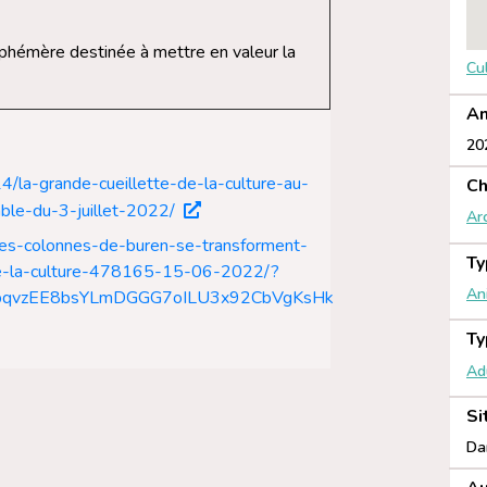
phémère destinée à mettre en valeur la
Cu
An
20
4/la-grande-cueillette-de-la-culture-au-
Ch
able-du-3-juillet-2022/
Ar
/les-colonnes-de-buren-se-transforment-
Ty
e-de-la-culture-478165-15-06-2022/?
An
JbqvzEE8bsYLmDGGG7oILU3x92CbVgKsHk
Ty
Ad
Si
Dan