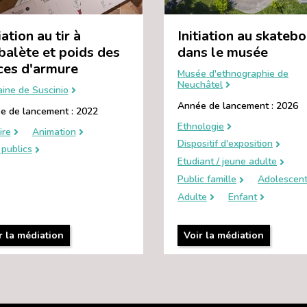
iation au tir à
Initiation au skateb
rbalète et poids des
dans le musée
ces d'armure
Musée d'ethnographie de
Neuchâtel
ine de Suscinio
Année de lancement : 2026
e de lancement : 2022
Ethnologie
ire
Animation
Dispositif d'exposition
publics
Etudiant / jeune adulte
Public famille
Adolescen
Adulte
Enfant
r la médiation
Voir la médiation