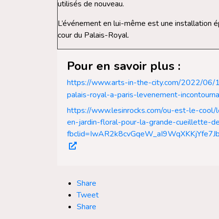
utilisés de nouveau.
L’événement en lui-même est une installation é
cour du Palais-Royal.
Pour en savoir plus :
https://www.arts-in-the-city.com/2022/06/1
palais-royal-a-paris-levenement-incontourn
https://www.lesinrocks.com/ou-est-le-cool
en-jardin-floral-pour-la-grande-cueillett
fbclid=IwAR2k8cvGqeW_aI9WqXKKjYfe7
Share
Tweet
Share