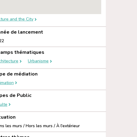
lture and the City
née de lancement
22
amps thématiques
chitecture
Urbanisme
pe de médiation
imation
pes de Public
ulte
tuation
s les murs / Hors les murs / À l'extérieur