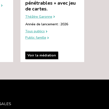
pénétrables » avec jeu
de cartes.
Théâtre Garonne
Année de lancement : 2026
Tous publics
Public famille
Voir la médiation
GALES