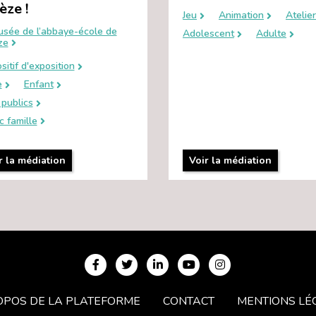
èze !
Jeu
Animation
Atelier
usée de l’abbaye-école de
Adolescent
Adulte
ze
sitif d'exposition
e
Enfant
publics
c famille
r la médiation
Voir la médiation
OPOS DE LA PLATEFORME
CONTACT
MENTIONS LÉ