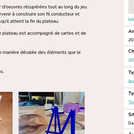
ir d'oeuvres récupérées tout au long du jeu.
venir à construire son fil conducteur et
Lo
u'il atteint la fin du plateau.
An
le plateau est accompagné de cartes et de
20
Ch
de manière décalée des éléments que le
Ar
s.
Ty
Je
Ty
To
Si
Da