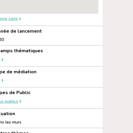
uvre-Lens
née de lancement
20
amps thématiques
t
pe de médiation
u
pes de Public
us publics
tuation
ns les murs