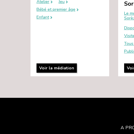
Atelier
Jeu
Sor
Bébé et premier âge
Le m
Enfant
Sorè
Dispo
Visit
Tous 
Publi
Voir la médiation
Voi
A PR