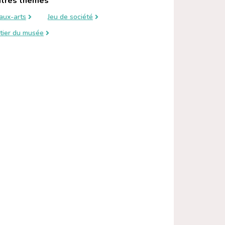
tres thèmes
aux-arts
Jeu de société
tier du musée