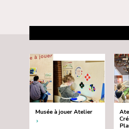
Musée à jouer Atelier
Ate
Cré
Pla