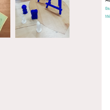
Au
Be
Mé