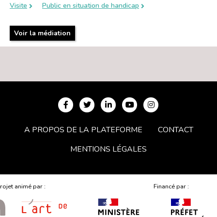
Visite
Public en situation de handicap
Voir la médiation
A PROPOS DE LA PLATEFORME
CONTACT
MENTIONS LÉGALES
rojet animé par :
Financé par :