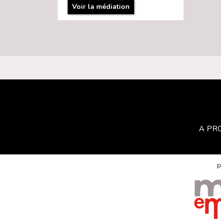
Voir la médiation
A PR
P