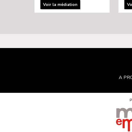
Voir la médiation
Vo
A PR
P