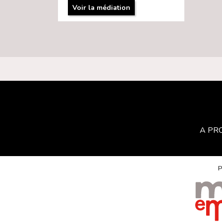
Voir la médiation
A PR
P