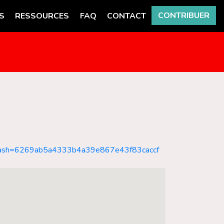
CONTRIBUER
S
RESSOURCES
FAQ
CONTACT
ml?cHash=6269ab5a4333b4a39e867e43f83caccf