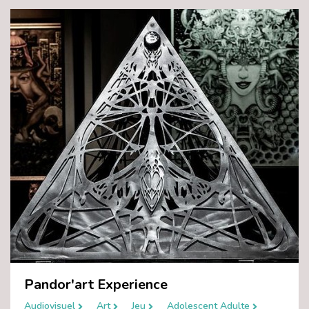
Pandor'art Experience
Audiovisuel
Art
Jeu
Adolescent Adulte