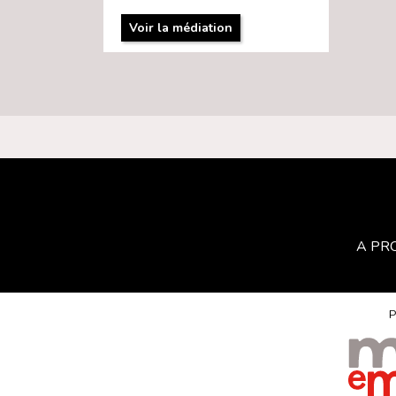
Voir la médiation
A PR
P