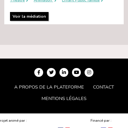
Théâtre
Animation
Enfant Public famille
Voir la médiation
A PROPOS DE LA PLATEFORME
CONTACT
MENTIONS LÉGALES
rojet animé par :
Financé par :