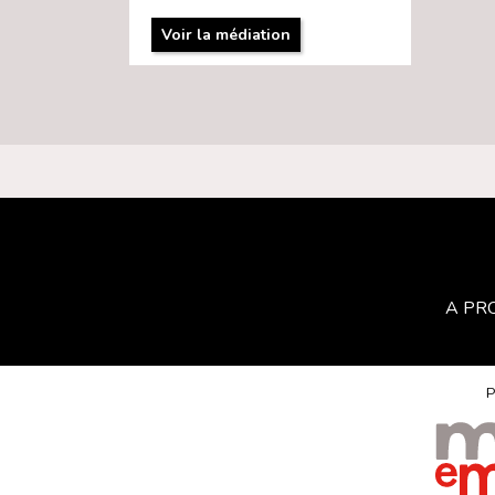
Voir la médiation
A PR
P