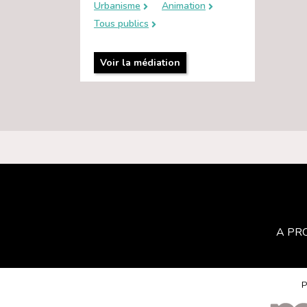
Urbanisme
Animation
Tous publics
Voir la médiation
A PR
P