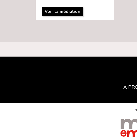
Voir la médiation
A PR
P