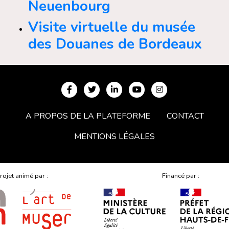
Neuenbourg
Visite virtuelle du musée
des Douanes de Bordeaux
A PROPOS DE LA PLATEFORME
CONTACT
MENTIONS LÉGALES
rojet animé par :
Financé par :