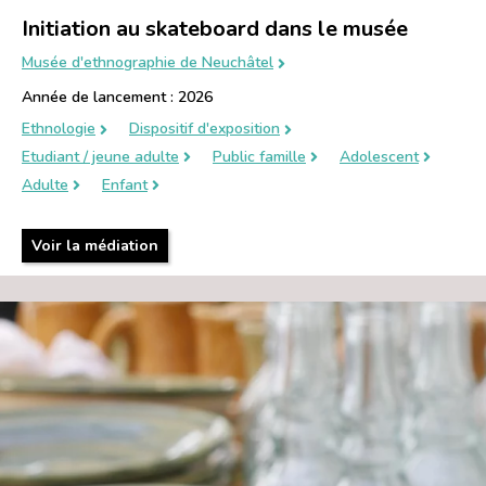
Initiation au skateboard dans le musée
Musée d'ethnographie de Neuchâtel
Année de lancement : 2026
Ethnologie
Dispositif d'exposition
Etudiant / jeune adulte
Public famille
Adolescent
Adulte
Enfant
Voir la médiation