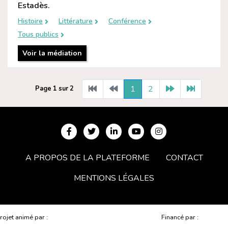
Estadès.
Histoire
Littérature
Conférence
Tous publics
Voir la médiation
1
2
Page 1 sur 2
A PROPOS DE LA PLATEFORME
CONTACT
MENTIONS LÉGALES
rojet animé par :
Financé par :