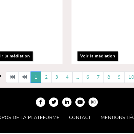
ir la médiation
Voir la médiation
1
2
3
4
...
6
7
8
9
1
7
OPOS DE LA PLATEFORME
CONTACT
MENTIONS LÉ