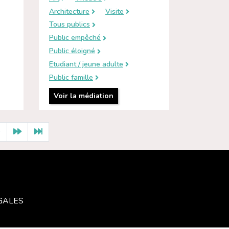
Architecture
Visite
Tous publics
Public empêché
Public éloigné
Etudiant / jeune adulte
Public famille
Voir la médiation
0
GALES