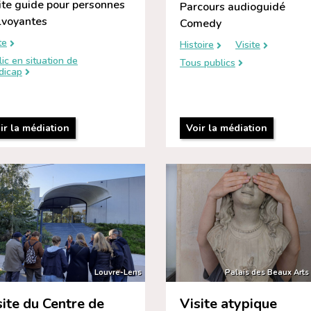
ite guide pour personnes
Parcours audioguidé
voyantes
Comedy
te
Histoire
Visite
ic en situation de
Tous publics
dicap
ir la médiation
Voir la médiation
Louvre-Lens
Palais des Beaux Arts 
site du Centre de
Visite atypique