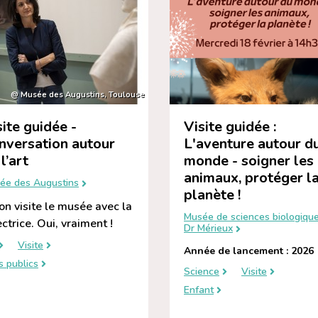
@ Musée des Augustins, Toulouse
site guidée -
Visite guidée :
nversation autour
L'aventure autour d
l’art
monde - soigner les
animaux, protéger l
ée des Augustins
planète !
, on visite le musée avec la
Musée de sciences biologiqu
ectrice. Oui, vraiment !
Dr Mérieux
Visite
Année de lancement : 2026
s publics
Science
Visite
Enfant