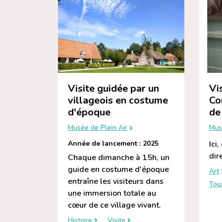
Visite guidée par un
Vi
villageois en costume
Co
d'époque
de 
Musée de Plein Air
Mus
Année de lancement : 2025
Ici
dir
Chaque dimanche à 15h, un
guide en costume d'époque
Art
entraîne les visiteurs dans
Tou
une immersion totale au
cœur de ce village vivant.
Histoire
Visite