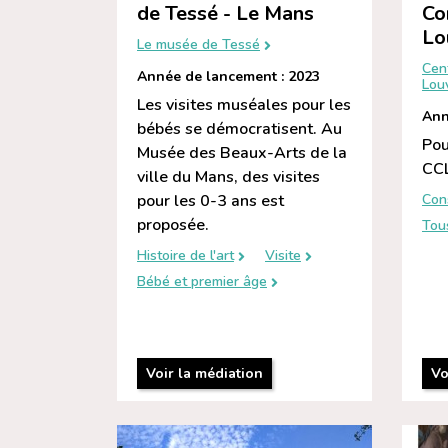
de Tessé - Le Mans
Co
Lo
Le musée de Tessé
Cen
Année de lancement : 2023
Louv
Les visites muséales pour les
Ann
bébés se démocratisent. Au
Pou
Musée des Beaux-Arts de la
CCL
ville du Mans, des visites
pour les 0-3 ans est
Con
proposée.
Tou
Histoire de l'art
Visite
Bébé et premier âge
Voir la médiation
Vo