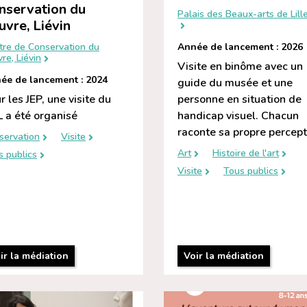
nservation du
Palais des Beaux-arts de Lill
uvre, Liévin
Année de lancement : 2026
tre de Conservation du
re, Liévin
Visite en binôme avec un
ée de lancement : 2024
guide du musée et une
r les JEP, une visite du
personne en situation de
 a été organisé
handicap visuel. Chacun
raconte sa propre percept
servation
Visite
Art
Histoire de l'art
s publics
Visite
Tous publics
ir la médiation
Voir la médiation