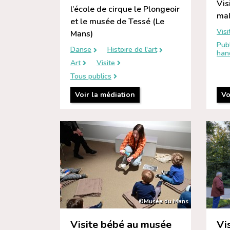
Vis
l’école de cirque le Plongeoir
mal
et le musée de Tessé (Le
Visi
Mans)
Publ
Danse
Histoire de l'art
han
Art
Visite
Tous publics
Voir la médiation
Vo
©Musée du Mans
Visite bébé au musée
Vi