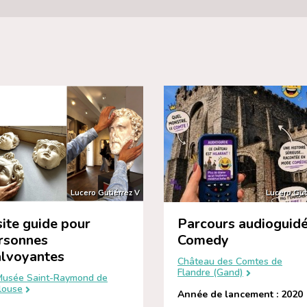
Lucero Gutiérrez V
Lucero Gut
site guide pour
Parcours audioguid
rsonnes
Comedy
lvoyantes
Château des Comtes de
Flandre (Gand)
Musée Saint-Raymond de
louse
Année de lancement : 2020