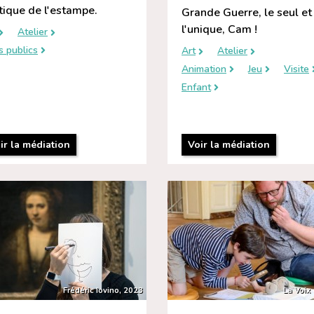
tique de l'estampe.
Grande Guerre, le seul et
l'unique, Cam !
Atelier
s publics
Art
Atelier
Animation
Jeu
Visite
Enfant
ir la médiation
Voir la médiation
Frédéric Iovino, 2023
La Voix