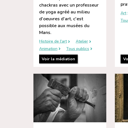
pra
chackras avec un professeur
de yoga agréé au milieu
Art
d'oeuvres d'art, c'est
Tou
possible aux musées du
Mans.
Histoire de l'art
Atelier
Animation
Tous publics
Voir la médiation
Vo