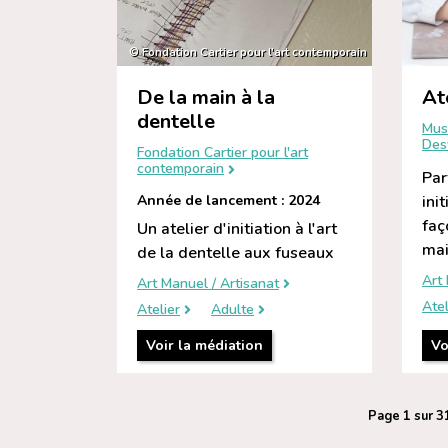
© Fondation Cartier pour l'art contemporain
De la main à la
At
dentelle
Mus
Des
Fondation Cartier pour l'art
contemporain
Par
Année de lancement : 2024
ini
faç
Un atelier d'initiation à l'art
mai
de la dentelle aux fuseaux
Art 
Art Manuel / Artisanat
Atel
Atelier
Adulte
Voir la médiation
Vo
Page 1 sur 3