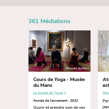
361
Médiations
©Musée du Mans
Cours de Yoga - Musée
At
du Mans
es
Le musée de Tessé
Mus
Année de lancement : 2022
Per
jap
Ouvrir et prendre soin de ses