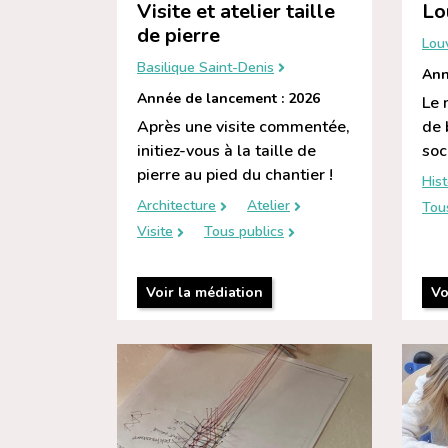
Visite et atelier taille
Lo
de pierre
Lou
Basilique Saint-Denis
Ann
Année de lancement : 2026
Le 
Après une visite commentée,
de 
initiez-vous à la taille de
soc
pierre au pied du chantier !
Hist
Architecture
Atelier
Tou
Visite
Tous publics
Voir la médiation
Vo