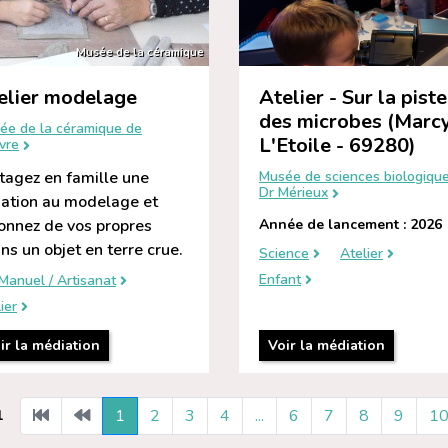
Musée de la céramique
elier modelage
Atelier - Sur la piste
des microbes (Marc
ée de la céramique de
L'Etoile - 69280)
vre
tagez en famille une
Musée de sciences biologiqu
Dr Mérieux
tiation au modelage et
onnez de vos propres
Année de lancement : 2026
ns un objet en terre crue.
Science
Atelier
Enfant
Manuel / Artisanat
ier
ir la médiation
Voir la médiation
1
2
3
4
...
6
7
8
9
1
1