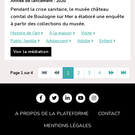
Année de lancement : 2020
Pendant la crise sanitaire, le musée château
comtal de Boulogne sur Mer a élaboré une enquête
à partir des collections du musée.
Histoire de l'art
A la maison
Visite
Public famille
Adolescent
Adulte
Enfant
Voir la médiation
1
2
3
4
Page 1 sur 4
A PROPOS DE LA PLATEFORME
CONTACT
MENTIONS LÉGALES