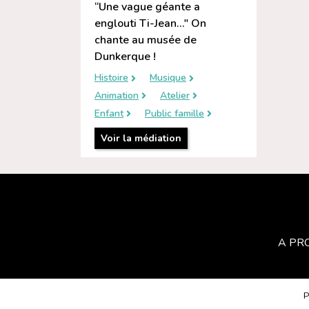
“Une vague géante a
englouti Ti-Jean…" On
chante au musée de
Dunkerque !
Histoire
Musique
Animation
Atelier
Enfant
Public famille
Voir la médiation
A PR
P