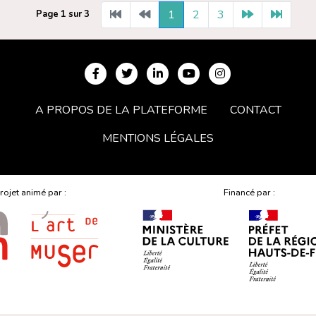
1
2
3
Page 1 sur 3
A PROPOS DE LA PLATEFORME
CONTACT
MENTIONS LÉGALES
rojet animé par :
Financé par :