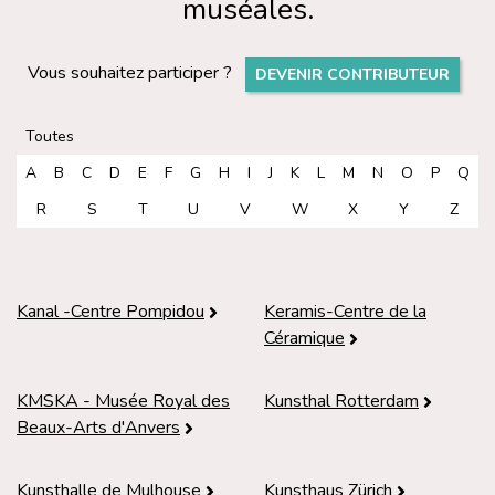
muséales.
Vous souhaitez participer ?
DEVENIR CONTRIBUTEUR
Toutes
A
B
C
D
E
F
G
H
I
J
K
L
M
N
O
P
Q
R
S
T
U
V
W
X
Y
Z
Kanal -Centre Pompidou
Keramis-Centre de la
Céramique
KMSKA - Musée Royal des
Kunsthal Rotterdam
Beaux-Arts d'Anvers
Kunsthalle de Mulhouse
Kunsthaus Zürich